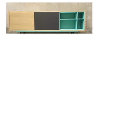
Retour
ATELIER GRIFFON
11 rue des Canuts 42810 Rozier-en-Donzy
06 64 71 10 19
info@ateliergriffon.com
www.ateliergriffon.com