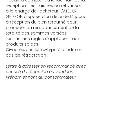
réception.. Les frais liés au retour sont
à la charge de l'acheteur. L'ATELIER
GRIFFON dispose d'un délai de 14 jours
à réception du bien retourné pour
procéder au remboursement de la
totalité des sommes versées.
Les mêmes règles s’appliquent aux
produits soldés.
Ci-après, une lettre-type à joindre en
cas de rétractation :
Lettre à adresser en recommandé avec
accusé de réception au vendeur.
Prénom et nom du consommateur
Son adresse
Code postal - Ville
Destinataire : Prénom et nom du
professionnel vendeur
Adresse du destinataire (vendeur)
Code postal - Ville
À ..., le ... (date de la lettre)
Madame, Monsieur,
Le ... (indiquez la date figurant sur le bon