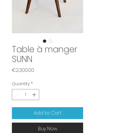
Table à manger
SUNN
Price
€2,300.00
Quantity
*
Add to Cart
Buy Now